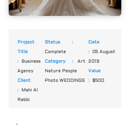
Project
Status
:
Date
Title
Complete
:
05 August
:
Business
Category
:
Art
2019
Agency
Nature People
Value
Client
Photo WEDDINGS
:
$500
:
Mahi Al
Rabbi