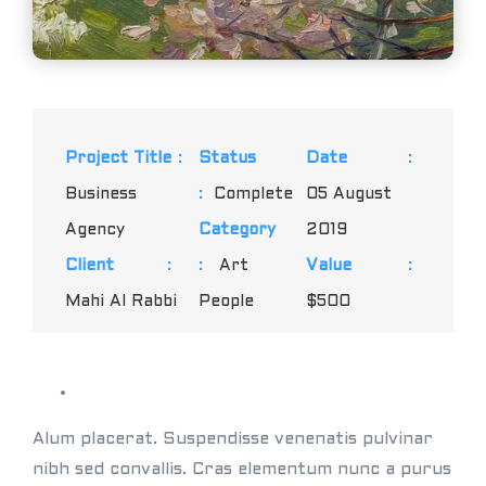
Project Title
:
Status
Date
:
Business
:
Complete
05 August
Agency
Category
2019
Client
:
:
Art
Value
:
Mahi Al Rabbi
People
$500
Alum placerat. Suspendisse venenatis pulvinar
nibh sed convallis. Cras elementum nunc a purus